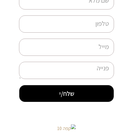
שלח/י